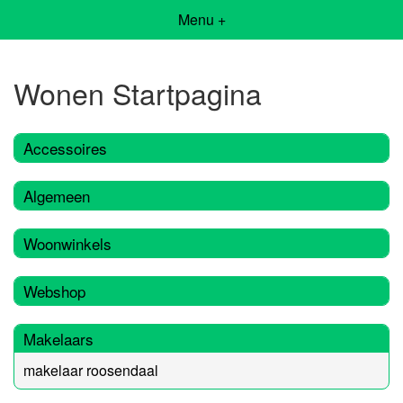
Menu +
Wonen Startpagina
Accessoires
Algemeen
Woonwinkels
Webshop
Makelaars
makelaar roosendaal