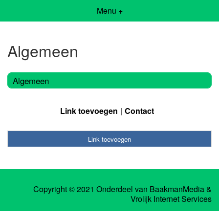
Menu +
Algemeen
Algemeen
Link toevoegen
Contact
Link toevoegen
Copyright © 2021 Onderdeel van
BaakmanMedia
&
Vrolijk Internet Services